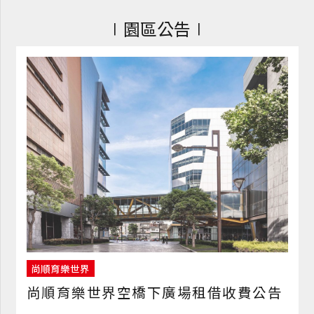
∣園區公告∣
尚順育樂世界
尚順育樂世界空橋下廣場租借收費公告