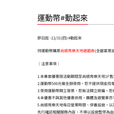
運動幣#動起來
即日起 -12/31(四) #動起來
持運動幣購票
尚順育樂天地遊園券
(全館套票
｜注意事項｜
1.本專案優惠限活動期間至尚順育樂天地1F售票
2.運動幣500元需全額使用，恕不提供現金找
3.使用運動幣開立發票，恕無法開立統編。
4.本優惠不與其他優惠併用，團體及遊覽車亦
5.尚順育樂天地每日營業時間、保養設施，
先行確認相關服務內容，不得以設施暫停為由