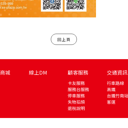
回上頁
商城
線上DM
顧客服務
交通資訊
卡友服務
行車路線
服務台服務
高鐵
停車服務
台鐵竹南
失物招領
客運
退稅說明