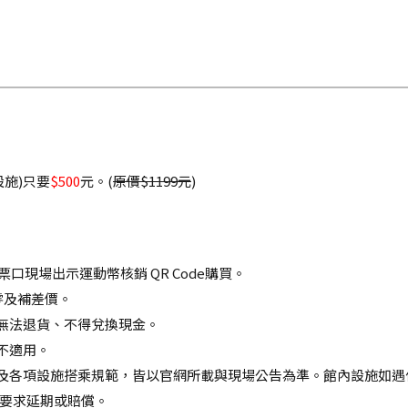
設施)只要
$500
元。(
原價$1199元
)
口現場出示運動幣核銷 QR Code購買。
零及補差價。
恕無法退貨、不得兌換現金。
不適用。
以及各項設施搭乘規範，皆以官網所載與現場公告為準。館內設施如
要求延期或賠償。