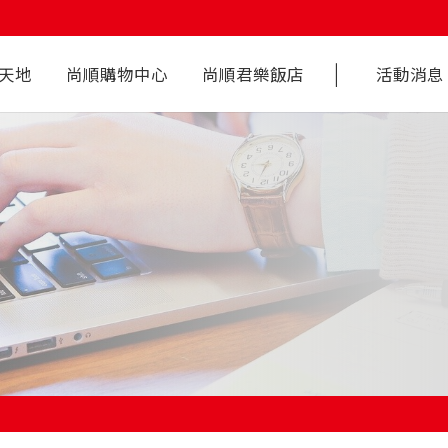
丨
天地
尚順購物中心
尚順君樂飯店
活動消息