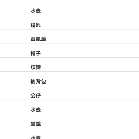
水壺
鑰匙
電風扇
帽子
項鍊
後背包
公仔
水壺
墨鏡
水壺