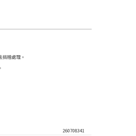
法捐贈處理。
。
260708341