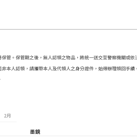
時保管。保管期之後，無人認領之物品，將統一送交至警察機關或依
若非本人認領，請攜帶本人及代領人之身分證件，始得辦理領回手續
。
2月
墨鏡