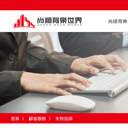
尚順育樂
首頁
〉
顧客服務
〉
失物招領