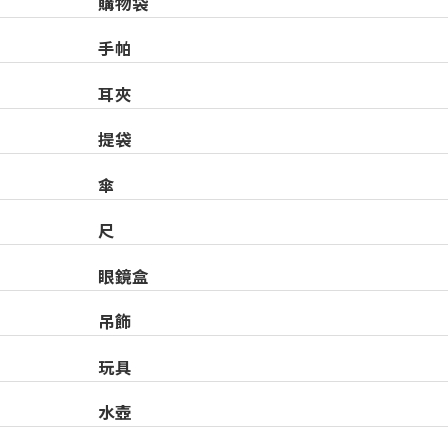
購物袋
手帕
耳夾
提袋
傘
尺
眼鏡盒
吊飾
玩具
水壺