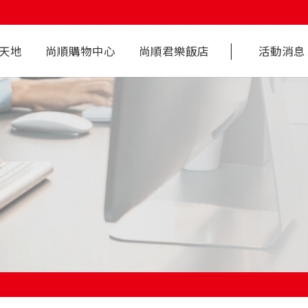
丨
天地
尚順購物中心
尚順君樂飯店
活動消息