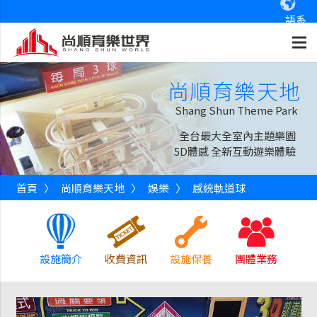
語系
尚順育樂天地
Shang Shun Theme Park
全台最大全室內主題樂園
5D體感 全新互動遊樂體驗
首頁
〉
尚順育樂天地
〉
娛樂
〉
感統軌道球
設施簡介
收費資訊
設施保養
團體業務