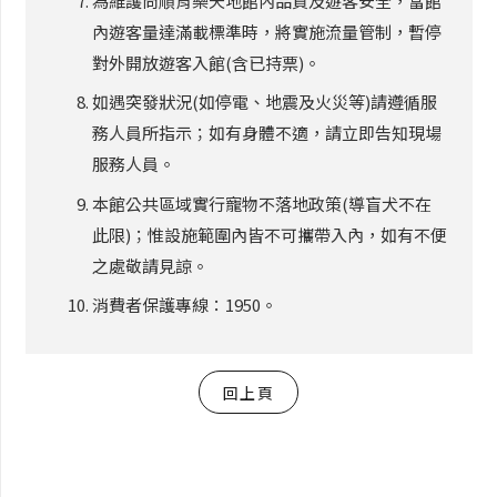
為維護尚順育樂天地館內品質及遊客安全，當館
內遊客量達滿載標準時，將實施流量管制，暫停
對外開放遊客入館(含已持票)。
如遇突發狀況(如停電、地震及火災等)請遵循服
務人員所指示；如有身體不適，請立即告知現場
服務人員。
本館公共區域實行寵物不落地政策(導盲犬不在
此限)；惟設施範圍內皆不可攜帶入內，如有不便
之處敬請見諒。
消費者保護專線：1950。
回上頁