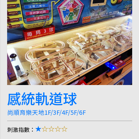
感統軌道球
尚順育樂天地
1F/3F/4F/5F/6F
★
☆☆☆☆
刺激指數：