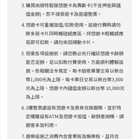
購買尚順特製版悠遊卡為賣斷卡(不含押金與儲
值金額)，恕不接受退卡及退還售價。
悠遊卡可重複加值/扣款使用，設施付費時請勿
將多張卡片同時觸碰感應區，持悠遊卡輕觸感應
區即可扣款，請勿來回揮動卡片。
搭乘各項設施前，請您務必先行確認悠遊卡餘額
是否足額，足以扣款付費使用，方能順利體驗設
施。依相關法令規定，每卡結帳單筆交易以新台
幣1,000元為上限，每卡單日交易以新台幣3,000
元為上限，悠遊卡內儲值金額以新台幣 10,000元
為上限。
1樓售票處設有悠遊卡及票券兌換服務，並於特
定樓層設有ATM及悠遊卡加值、餘額查詢機，請
遊客多加利用。
遊樂設施之消費內含營業稅及娛樂稅，且符合